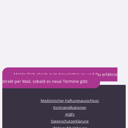
Melde Dich gleich zum Newsletter an und Du erfährst
direkt per Mail, sobald es neue Termine gibt.
Medizinischer Haftungsausschluss
Kontraindikationen
AGB’s
Datenschutzerklärung
Widerrufsbelehrung