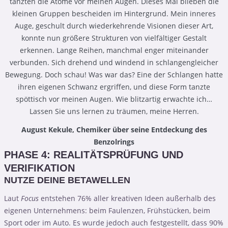
tanzten die Atome vor meinen Augen. Dieses Mal blieben die
kleinen Gruppen bescheiden im Hintergrund. Mein inneres
Auge, geschult durch wiederkehrende Visionen dieser Art,
konnte nun größere Strukturen von vielfältiger Gestalt
erkennen. Lange Reihen, manchmal enger miteinander
verbunden. Sich drehend und windend in schlangengleicher
Bewegung. Doch schau! Was war das? Eine der Schlangen hatte
ihren eigenen Schwanz ergriffen, und diese Form tanzte
spöttisch vor meinen Augen. Wie blitzartig erwachte ich…
Lassen Sie uns lernen zu träumen, meine Herren.
August Kekule, Chemiker über seine Entdeckung des
Benzolrings
PHASE 4: REALITÄTSPRÜFUNG UND
VERIFIKATION
NUTZE DEINE BETAWELLEN
Laut
Focus
entstehen 76% aller kreativen Ideen außerhalb des
eigenen Unternehmens: beim Faulenzen, Frühstücken, beim
Sport oder im Auto. Es wurde jedoch auch festgestellt, dass 90%