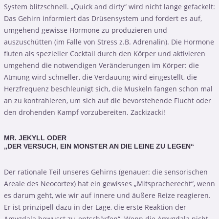
System blitzschnell. „Quick and dirty“ wird nicht lange gefackelt:
Das Gehirn informiert das Drüsensystem und fordert es auf,
umgehend gewisse Hormone zu produzieren und
auszuschütten (im Falle von Stress z.B. Adrenalin). Die Hormone
fluten als spezieller Cocktail durch den Körper und aktivieren
umgehend die notwendigen Veränderungen im Körper: die
Atmung wird schneller, die Verdauung wird eingestellt, die
Herzfrequenz beschleunigt sich, die Muskeln fangen schon mal
an zu kontrahieren, um sich auf die bevorstehende Flucht oder
den drohenden Kampf vorzubereiten. Zackizacki!
MR. JEKYLL ODER
„DER VERSUCH, EIN MONSTER AN DIE LEINE ZU LEGEN“
Der rationale Teil unseres Gehirns (genauer: die sensorischen
Areale des Neocortex) hat ein gewisses „Mitspracherecht“, wenn
es darum geht, wie wir auf innere und äußere Reize reagieren.
Er ist prinzipell dazu in der Lage, die erste Reaktion der
Amygdala bewusst zu„entschärfen“. Wenn die Amygdala nicht