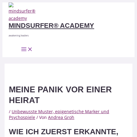
Main
Zum
Beitragsnavigation
Menu
Inhalt
springen
MINDSURFER® ACADEMY
awakening leaders
MEINE PANIK VOR EINER
HEIRAT
/
Unbewusste Muster, epigenetische Marker und
Psychospiele
/ Von
Andrea Groh
WIE ICH ZUERST ERKANNTE,